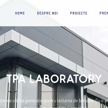
HOME
DESPRE NOI
PROIECTE
PREM
TPA LABORATORY
tor de ultima generatie pentru testarea de betoane. Cu o arhi