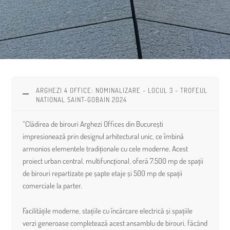
ARGHEZI 4 OFFICE: NOMINALIZARE - LOCUL 3 - TROFEUL
NATIONAL SAINT-GOBAIN 2024
“Clădirea de birouri Arghezi Offices din București
impresionează prin designul arhitectural unic, ce îmbină
armonios elementele tradiționale cu cele moderne. Acest
proiect urban central, multifuncțional, oferă 7.500 mp de spații
de birouri repartizate pe șapte etaje și 500 mp de spații
comerciale la parter.
Facilitățile moderne, stațiile cu încărcare electrică și spațiile
verzi generoase completează acest ansamblu de birouri, făcând